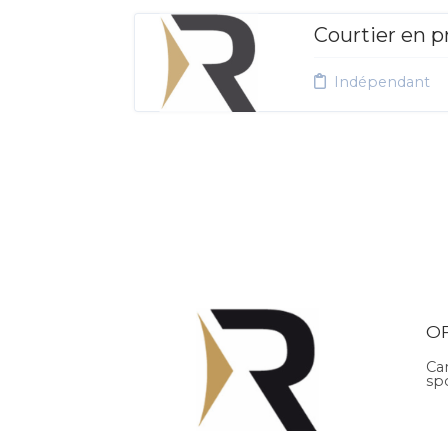
Courtier en p
Indépendant
O
Ca
sp