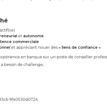
ché
actif(ve)
reneurial
et
autonome
tence commerciale
ionnel
et appréciant nouer des
« liens de confiance »
xpérience en banque sur un poste de conseiller profess
a besoin de challenge,
-93c6-9fe0530d0724