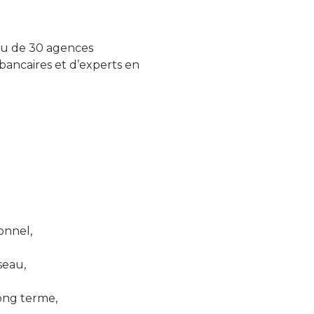
seau de 30 agences
 bancaires et d’experts en
ionnel,
seau,
ong terme,