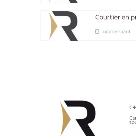
Courtier en p
Indépendant
O
Ca
sp