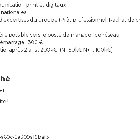
nication print et digitaux
 nationales
’expertises du groupe (Prêt professionnel, Rachat de c
ère possible vers le poste de manager de réseau
démarrage : 300 €
ntiel après 2 ans : 200k€ (N : 50k€ N+1 : 100k€)
ché
z !
ite !
-a60c-5a309a19baf3