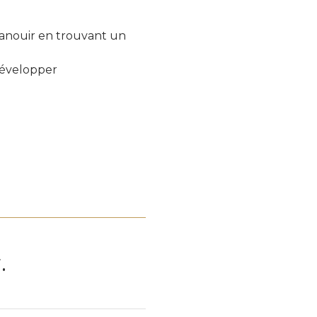
panouir en trouvant un
développer
.