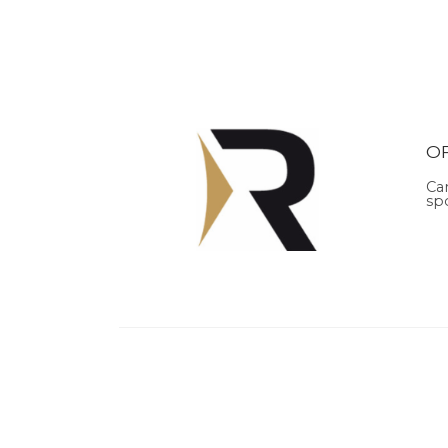
O
Ca
sp