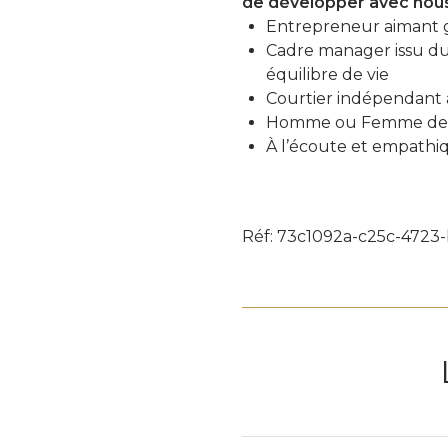
de développer avec nous
Entrepreneur aimant g
Cadre manager issu du 
équilibre de vie
Courtier indépendant à
Homme ou Femme de t
À l’écoute et empathi
Réf: 73c1092a-c25c-472